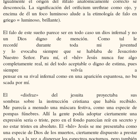
Igualmente el origen del itífalo anatómicamente correcto se
desconocía. La significación del orificium urethrae como ojo, y
encima de él un foco luminoso alude a la etimología de falo en
griego = luminoso, brillante).
El falo de este sueño parece ser en todo caso un dios infernal y no
un Dios digno de mención. Como tal le
recordé durante toda mi juventud
y lo evocaba siempre que se hablaba de Jesucristo
Nuestro Señor. Para mí, el «hêr» Jesús nunca fue algo
completamente real, ni del todo aceptable o digno de estima, pues
siempre volvía a
pensar en su rival infernal como en una aparición espantosa, no bu
scada por mí.
El «disfraz» del jesuita proyectaba sus
sombras sobre la instrucción cristiana que había recibido.
Me parecía a menudo una máscara festiva, como una especie de
pompas fúnebres. Allí la gente podía adoptar ciertamente una
expresión seria o triste, pero en el fondo parecían reír en secreto y
no estar tristes en absoluto. El «hêr» Jesús se me presentaba como
una especie de Dios de los muertos, ciertamente dispuesto a prestar
ayuda, y a la vez a dispersar los espectros nocturnos, pero también