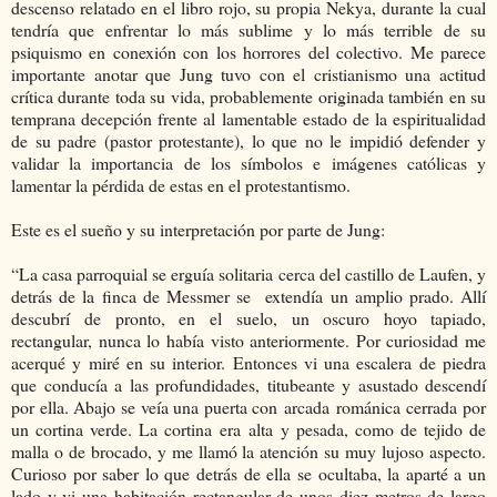
descenso relatado en el libro rojo, su propia Nekya, durante la cual
tendría que enfrentar lo más sublime y lo más terrible de su
psiquismo en conexión con los horrores del colectivo. Me parece
importante anotar que Jung tuvo con el cristianismo una actitud
crítica durante toda su vida, probablemente originada también en su
temprana decepción frente al lamentable estado de la espiritualidad
de su padre (pastor protestante), lo que no le impidió defender y
validar la importancia de los símbolos e imágenes católicas y
lamentar la pérdida de estas en el protestantismo.
Este es el sueño y su interpretación por parte de Jung:
“La casa parroquial se erguía solitaria cerca del castillo de Laufen, y
detrás de la finca de Messmer se extendía un amplio prado. Allí
descubrí de pronto, en el suelo, un oscuro hoyo tapiado,
rectangular, nunca lo había visto anteriormente. Por curiosidad me
acerqué y miré en su interior. Entonces vi una escalera de piedra
que conducía a las profundidades, titubeante y asustado descendí
por ella. Abajo se veía una puerta con arcada románica cerrada por
un cortina verde. La cortina era alta y pesada, como de tejido de
malla o de brocado, y me llamó la atención su muy lujoso aspecto.
Curioso por saber lo que detrás de ella se ocultaba, la aparté a un
lado y vi una habitación rectangular de unos diez metros de largo