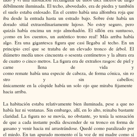
débilmente iluminada. El techo, abovedado, era de piedra y también
el suelo estaba enlosado. En el centro había una alfombra roja que
iba desde la entrada hasta un estrado bajo. Sobre éste había un
dorado sitial extraordinariamente lujoso. No estoy seguro, pero
quizás había encima un rojo almohadón. El sillón era suntuoso,
¡como en los cuentos, un auténtico trono real! Más arriba había
algo. Era una gigantesca figura que casi llegaba al techo. En un
principio creí que se trataba de un elevado tronco de árbol. El
diámetro medía unos cincuenta o sesenta centímetros y la altura era
de cuatro o cinco metros. La figura era de extraños rasgos: de piel y
carne llena de vida y
como remate había una especie de cabeza, de forma cónica, sin ro
stro y sin cabellos;
únicamente en la cúspide había un solo ojo que miraba fijamente
hacia arriba.
La habitación estaba relativamente bien iluminada, pese a que no
había luz ni ventanas. Sin embargo, allí, en lo alto, reinaba bastante
claridad. La figura no se movía, no obstante, yo tenía la sensación
de que a cada instante podía descender de su tronco en forma de
gusano y venir hacia mí arrastrándose. Quedé como paralizado por
el miedo. En tan apurado momento oí la voz de mi madre como si