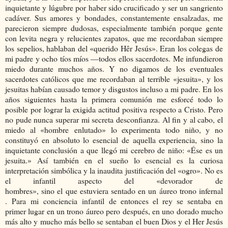
inquietante y lúgubre por haber sido crucificado y ser un sangriento
cadáver. Sus amores y bondades, constantemente ensalzadas, me
parecieron siempre dudosas, especialmente también porque gente
con levita negra y relucientes zapatos, que me recordaban siempre
los sepelios, hablaban del «querido Hêr Jesús». Eran los colegas de
mi padre y ocho tíos míos —todos ellos sacerdotes. Me infundieron
miedo durante muchos años. Y no digamos de los eventuales
sacerdotes católicos que me recordaban al terrible «jesuita», y los
jesuitas habían causado temor y disgustos incluso a mi padre. En los
años siguientes hasta la primera comunión me esforcé todo lo
posible por lograr la exigida actitud positiva respecto a Cristo. Pero
no pude nunca superar mi secreta desconfianza. Al fin y al cabo, el
miedo al «hombre enlutado» lo experimenta todo niño, y no
constituyó en absoluto lo esencial de aquella experiencia, sino la
inquietante conclusión a que llegó mi cerebro de niño: «Ése es un
jesuita.» Así también en el sueño lo esencial es la curiosa
interpretación simbólica y la inaudita justificación del «ogro». No es
el infantil aspecto del «devorador de
hombres», sino el que estuviera sentado en un áureo trono infernal
. Para mi conciencia infantil de entonces el rey se sentaba en
primer lugar en un trono áureo pero después, en uno dorado mucho
más alto y mucho más bello se sentaban el buen Dios y el Her Jesús