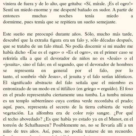
viniera de fuera y de lo alto, que gritaba: «Sí, mírale. ¡Es el ogro!»
Sentí un miedo enorme y me desperté bañado en sudor. A partir de
entonces muchas noches tenía miedo a
dormirme, pues temía que se repitiera un sueño semejante.
Este sueño me preocupó durante años. Sólo, mucho más tarde,
descubrí que la extraña figura era un falo y, sólo décadas después,
que se trataba de un falo ritual. No podía discernir si mi madre me
había dicho «Ése es el ogro» o «Es el ogro», en el primer caso se
referiría ella a que el devorador de niños no es «Jesús» o el
«jesuita», sino el falo; en el segundo, que el devorador de hombres
se representa en general por el falo, por lo
tanto, el sombrío «hêr Jesus», el jesuita y el falo serían idénticos.
El significado abstracto del falo señala que el miembro es
entronizado de un modo en sí itifálico (en griego = erguído). El foso
en el prado representaba ciertamente una tumba. La tumba misma
es un templo subterráneo cuya cortina verde recordaba el prado;
aquí, pues, representa el secreto de la tierra cubierta de verde
vegetación. La alfombra era de color rojo sangre. ¿Por qué
el techo abovedado? ¿Es que había yo estado ya en el Munot, en el
torreón de Schafhausen? Posiblemente no, no se llevaría allí a un
niño de tres años. Así, pues, no podía tratarse de un recuerdo.