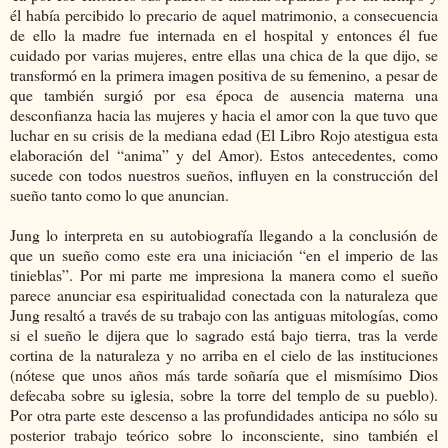
él había percibido lo precario de aquel matrimonio, a consecuencia
de ello la madre fue internada en el hospital y entonces él fue
cuidado por varias mujeres, entre ellas una chica de la que dijo, se
transformó en la primera imagen positiva de su femenino, a pesar de
que también surgió por esa época de ausencia materna una
desconfianza hacia las mujeres y hacia el amor con la que tuvo que
luchar en su crisis de la mediana edad (El Libro Rojo atestigua esta
elaboración del “anima” y del Amor). Estos antecedentes, como
sucede con todos nuestros sueños, influyen en la construcción del
sueño tanto como lo que anuncian.
Jung lo interpreta en su autobiografía llegando a la conclusión de
que un sueño como este era una iniciación “en el imperio de las
tinieblas”. Por mi parte me impresiona la manera como el sueño
parece anunciar esa espiritualidad conectada con la naturaleza que
Jung resaltó a través de su trabajo con las antiguas mitologías, como
si el sueño le dijera que lo sagrado está bajo tierra, tras la verde
cortina de la naturaleza y no arriba en el cielo de las instituciones
(nótese que unos años más tarde soñaría que el mismísimo Dios
defecaba sobre su iglesia, sobre la torre del templo de su pueblo).
Por otra parte este descenso a las profundidades anticipa no sólo su
posterior trabajo teórico sobre lo inconsciente, sino también el