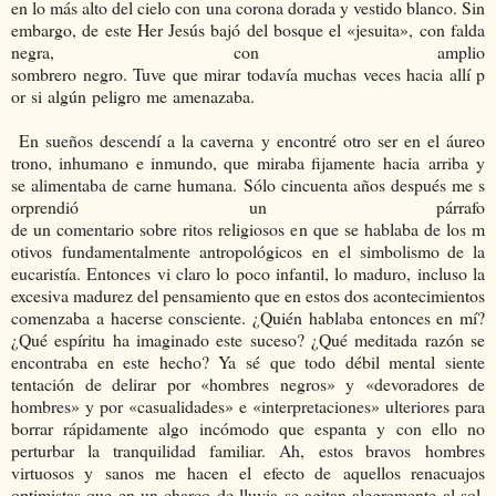
en lo más alto del cielo con una corona dorada y vestido blanco. Sin
embargo, de este Her Jesús bajó del bosque el «jesuita», con falda
negra, con amplio
sombrero negro. Tuve que mirar todavía muchas veces hacia allí p
or si algún peligro me amenazaba.
En sueños descendí a la caverna y encontré otro ser en el áureo
trono, inhumano e inmundo, que miraba fijamente hacia arriba y
se alimentaba de carne humana. Sólo cincuenta años después me s
orprendió un párrafo
de un comentario sobre ritos religiosos en que se hablaba de los m
otivos fundamentalmente antropológicos en el simbolismo de la
eucaristía. Entonces vi claro lo poco infantil, lo maduro, incluso la
excesiva madurez del pensamiento que en estos dos acontecimientos
comenzaba a hacerse consciente. ¿Quién hablaba entonces en mí?
¿Qué espíritu ha imaginado este suceso? ¿Qué meditada razón se
encontraba en este hecho? Ya sé que todo débil mental siente
tentación de delirar por «hombres negros» y «devoradores de
hombres» y por «casualidades» e «interpretaciones» ulteriores para
borrar rápidamente algo incómodo que espanta y con ello no
perturbar la tranquilidad familiar. Ah, estos bravos hombres
virtuosos y sanos me hacen el efecto de aquellos renacuajos
optimistas que en un charco de lluvia se agitan alegremente al sol,