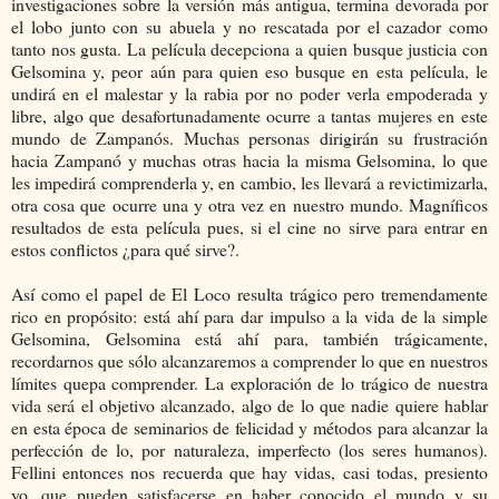
investigaciones sobre la versión más antigua, termina devorada por
el lobo junto con su abuela y no rescatada por el cazador como
tanto nos gusta. La película decepciona a quien busque justicia con
Gelsomina y, peor aún para quien eso busque en esta película, le
undirá en el malestar y la rabia por no poder verla empoderada y
libre, algo que desafortunadamente ocurre a tantas mujeres en este
mundo de Zampanós. Muchas personas dirigirán su frustración
hacia Zampanó y muchas otras hacia la misma Gelsomina, lo que
les impedirá comprenderla y, en cambio, les llevará a revictimizarla,
otra cosa que ocurre una y otra vez en nuestro mundo. Magníficos
resultados de esta película pues, si el cine no sirve para entrar en
estos conflictos ¿para qué sirve?.
Así como el papel de El Loco resulta trágico pero tremendamente
rico en propósito: está ahí para dar impulso a la vida de la simple
Gelsomina, Gelsomina está ahí para, también trágicamente,
recordarnos que sólo alcanzaremos a comprender lo que en nuestros
límites quepa comprender. La exploración de lo trágico de nuestra
vida será el objetivo alcanzado, algo de lo que nadie quiere hablar
en esta época de seminarios de felicidad y métodos para alcanzar la
perfección de lo, por naturaleza, imperfecto (los seres humanos).
Fellini entonces nos recuerda que hay vidas, casi todas, presiento
yo, que pueden satisfacerse en haber conocido el mundo y su