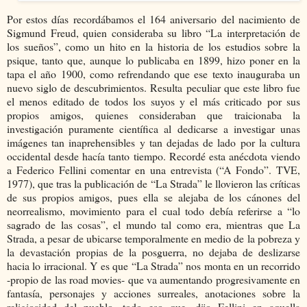
Por estos días recordábamos el 164 aniversario del nacimiento de
Sigmund Freud, quien consideraba su libro “La interpretación de
los sueños”, como un hito en la historia de los estudios sobre la
psique, tanto que, aunque lo publicaba en 1899, hizo poner en la
tapa el año 1900, como refrendando que ese texto inauguraba un
nuevo siglo de descubrimientos. Resulta peculiar que este libro fue
el menos editado de todos los suyos y el más criticado por sus
propios amigos, quienes consideraban que traicionaba la
investigación puramente científica al dedicarse a investigar unas
imágenes tan inaprehensibles y tan dejadas de lado por la cultura
occidental desde hacía tanto tiempo. Recordé esta anécdota viendo
a Federico Fellini comentar en una entrevista (“A Fondo”. TVE,
1977), que tras la publicación de “La Strada” le llovieron las críticas
de sus propios amigos, pues ella se alejaba de los cánones del
neorrealismo, movimiento para el cual todo debía referirse a “lo
sagrado de las cosas”, el mundo tal como era, mientras que La
Strada, a pesar de ubicarse temporalmente en medio de la pobreza y
la devastación propias de la posguerra, no dejaba de deslizarse
hacia lo irracional. Y es que “La Strada” nos monta en un recorrido
-propio de las road movies- que va aumentando progresivamente en
fantasía, personajes y acciones surreales, anotaciones sobre la
religiosidad del pueblo, todo eso que, dijo Fellini en aquella