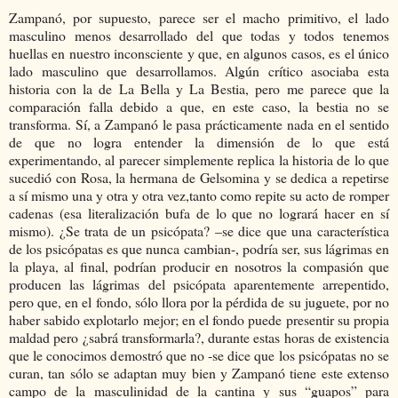
Zampanó, por supuesto, parece ser el macho primitivo, el lado
masculino menos desarrollado del que todas y todos tenemos
huellas en nuestro inconsciente y que, en algunos casos, es el único
lado masculino que desarrollamos. Algún crítico asociaba esta
historia con la de La Bella y La Bestia, pero me parece que la
comparación falla debido a que, en este caso, la bestia no se
transforma. Sí, a Zampanó le pasa prácticamente nada en el sentido
de que no logra entender la dimensión de lo que está
experimentando, al parecer simplemente replica la historia de lo que
sucedió con Rosa, la hermana de Gelsomina y se dedica a repetirse
a sí mismo una y otra y otra vez,tanto como repite su acto de romper
cadenas (esa literalización bufa de lo que no logrará hacer en sí
mismo). ¿Se trata de un psicópata? –se dice que una característica
de los psicópatas es que nunca cambian-, podría ser, sus lágrimas en
la playa, al final, podrían producir en nosotros la compasión que
producen las lágrimas del psicópata aparentemente arrepentido,
pero que, en el fondo, sólo llora por la pérdida de su juguete, por no
haber sabido explotarlo mejor; en el fondo puede presentir su propia
maldad pero ¿sabrá transformarla?, durante estas horas de existencia
que le conocimos demostró que no -se dice que los psicópatas no se
curan, tan sólo se adaptan muy bien y Zampanó tiene este extenso
campo de la masculinidad de la cantina y sus “guapos” para