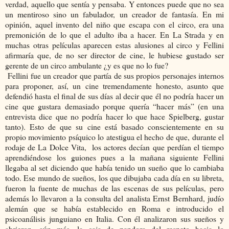
verdad, aquello que sentía y pensaba. Y entonces puede que no sea
un mentiroso sino un fabulador, un creador de fantasía. En mi
opinión, aquel invento del niño que escapa con el circo, era una
premonición de lo que el adulto iba a hacer. En La Strada y en
muchas otras películas aparecen estas alusiones al circo y Fellini
afirmaría que, de no ser director de cine, le hubiese gustado ser
gerente de un circo ambulante ¿y es que no lo fue?
Fellini fue un creador que partía de sus propios personajes internos
para proponer, así, un cine tremendamente honesto, asunto que
defendió hasta el final de sus días al decir que él no podría hacer un
cine que gustara demasiado porque quería “hacer más” (en una
entrevista dice que no podría hacer lo que hace Spielberg, gustar
tanto). Esto de que su cine está basado conscientemente en su
propio movimiento psíquico lo atestigua el hecho de que, durante el
rodaje de La Dolce Vita, los actores decían que perdían el tiempo
aprendiéndose los guiones pues a la mañana siguiente Fellini
llegaba al set diciendo que había tenido un sueño que lo cambiaba
todo. Ese mundo de sueños, los que dibujaba cada día en su libreta,
fueron la fuente de muchas de las escenas de sus películas, pero
además lo llevaron a la consulta del analista Ernst Bernhard, judío
alemán que se había establecido en Roma e introducido el
psicoanálisis junguiano en Italia. Con él analizaron sus sueños y
abrieron, aún más, la caja de pandora del respeto hacia lo