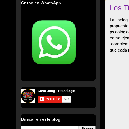
Grupo en WhatsApp
Los T
La tipolog
propuesta 
psicológic
como ejemp
"compleme
que cada p
Buscar en este blog