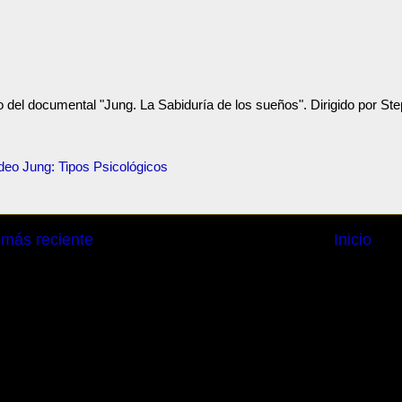
 del documental "Jung. La Sabiduría de los sueños". Dirigido por St
deo Jung: Tipos Psicológicos
 más reciente
Inicio