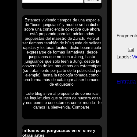
Estamos viviendo tiempos de una especie
de "boom junguiano" y mucho se ha dicho
sobre una consciencia colectiva que ahora
está preparada para las adelantadas
Fragmento
propuestas del maestro de Zurich. Pero al
ser tiempos también de búsqueda de salidas
rápidas y lecturas fáciles, dicho boom suele
expresarse de formas llamativas: desde
Labels:
Vi
junguianos que no leen a Jung, hasta
junguianos que sólo leen a Jung, desde la
conversión de los arquetipos en estereotipos
(su tratamiento por parte de la publicidad por
ejemplo), hasta la tipología tomada como
una forma más de catalogar al ser humano,
Entrada
de etiquetarlo.
Este blog sirve al propósito de comunicar
las inquietudes que surgen de nuestra casa
y nos permite conectarnos con el mundo. Te
damos la bienvenida. Comparte.
Influencias junguianas en el cine y
otras artes