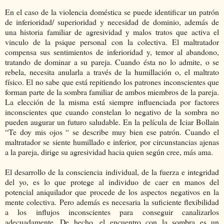
En el caso de la violencia doméstica se puede identificar un patrón
de inferioridad/ superioridad y necesidad de dominio, además de
una historia familiar de agresividad y malos tratos que activa el
vinculo de la psique personal con la colectiva. El maltratador
compensa sus sentimientos de inferioridad y, temor al abandono,
tratando de dominar a su pareja. Cuando ésta no lo admite, o se
rebela, necesita anularla a través de la humillación o, el maltrato
físico. El no sabe que está repitiendo los patrones inconscientes que
forman parte de la sombra familiar de ambos miembros de la pareja.
La elección de la misma está siempre influenciada por factores
inconscientes que cuando constelan lo negativo de la sombra no
pueden augurar un futuro saludable. En la película de Iciar Bollain
“Te doy mis ojos “ se describe muy bien ese patrón. Cuando el
maltratador se siente humillado e inferior, por circunstancias ajenas
a la pareja, dirige su agresividad hacia quien según cree, más ama.
El desarrollo de la consciencia individual, de la fuerza e integridad
del yo, es lo que protege al individuo de caer en manos del
potencial aniquilador que procede de los aspectos negativos en la
mente colectiva. Pero además es necesaria la suficiente flexibilidad
a los influjos inconscientes para conseguir canalizarlos
adecuadamente. De hecho, el encuentro con la sombra es un