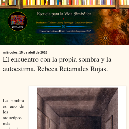
miércoles, 15 de abril de 2015
El encuentro con la propia sombra y la
autoestima. Rebeca Retamales Rojas.
La sombra
es uno de
los
arquetipos
más
explorados