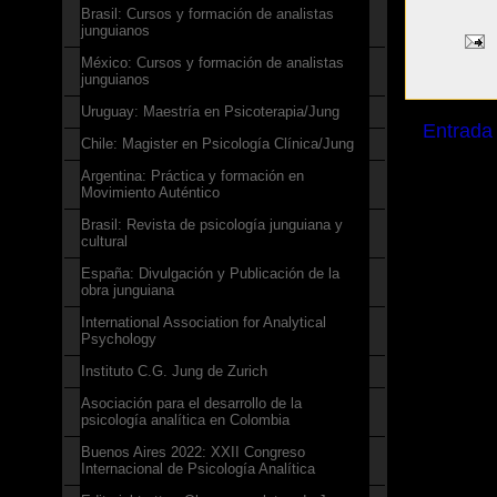
Brasil: Cursos y formación de analistas
junguianos
México: Cursos y formación de analistas
junguianos
Uruguay: Maestría en Psicoterapia/Jung
Entrada
Chile: Magister en Psicología Clínica/Jung
Argentina: Práctica y formación en
Movimiento Auténtico
Brasil: Revista de psicología junguiana y
cultural
España: Divulgación y Publicación de la
obra junguiana
International Association for Analytical
Psychology
Instituto C.G. Jung de Zurich
Asociación para el desarrollo de la
psicología analítica en Colombia
Buenos Aires 2022: XXII Congreso
Internacional de Psicología Analítica