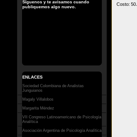
Síguenos y te avisamos cuando
Costo: 50
publiquemos algo nuevo.
ENLACES
Sociedad Colombiana de Analistas
Junguianos
Magaly Villalobos
Margarita Méndez
VII Congreso Latinoamericano de Psicología
Analítica
Asociación Argentina de Psicología Analítica