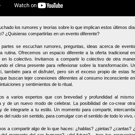
chado los rumores y teorías sobre lo que implican estos últimos dí
o? ¿Quisieras compartirlas en un evento diferente?
 partes se escuchan rumores, preguntas, ideas acerca de eventos
la rutina. Ofrecemos un espacio diferente a la oferta tradicional 
 en lo colectivo. Invitamos a compartir lo colectivo de otra mane
ndo el clima presente para reflexionar sobre la transformación. U
¡sí, también para el disfrute!, pero sin el exceso propio de esta
que buscan tejer conexiones diferentes al consumo inconsciente en 
intuiciones y sentimientos de lo ritual.
s a varios expertos que con brevedad y profundidad al mismo 
a y de un nuevo modo de celebrar. La posibilidad de co-crear otra
 y de integrarte a tu estilo. Un momento para compartir, intercambi
s del ruido sin sentido, para comulgar con el sentido de todo lo vivo
mos a compartir algo de lo que haces: ¿hablas? ¿pintas? ¿cantas? 
¿del momento del ser humano? ¿del futuro?... trae tus respuestas,