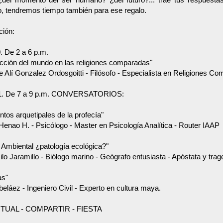
o, tendremos tiempo también para ese regalo.
ión:
. De 2 a 6 p.m.
ucción del mundo en las religiones comparadas"
e Alí Gonzalez Ordosgoitti - Filósofo - Especialista en Religiones C
21. De 7 a 9 p.m. CONVERSATORIOS:
tos arquetipales de la profecía"
enao H. - Psicólogo - Master en Psicología Analítica - Router IAAP
 Ambiental ¿patología ecológica?"
o Jaramillo - Biólogo marino - Geógrafo entusiasta - Apóstata y trag
as"
beláez - Ingeniero Civil - Experto en cultura maya.
RITUAL - COMPARTIR - FIESTA